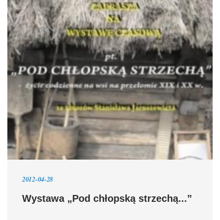
2012-04-28
Wystawa „Pod chłopską strzechą...”