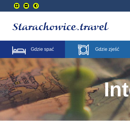
Przejdź
do
treści
głownej
Gdzie spać
Gdzie zjeść
In