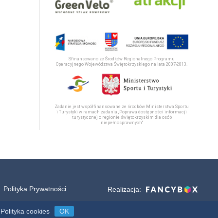
Sfinansowano ze Środków Regionalnego Programu
Operacyjnego Województwa Świętokrzyskiego na lata 2007-2013.
Zadanie jest współfinansowane ze środków Ministerstwa Sportu
i Turystyki w ramach zadania „Poprawa dostępności informacji
turystycznej o regionie świętokrzyskim dla osób
niepełnosprawnych“
Polityka Prywatności
Realizacja:
Polityka cookies
OK