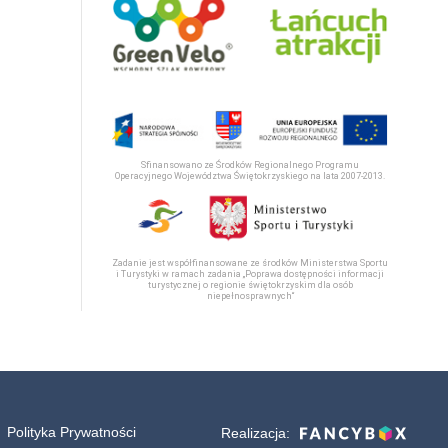
Sfinansowano ze Środków Regionalnego Programu
Operacyjnego Województwa Świętokrzyskiego na lata 2007-2013.
Zadanie jest współfinansowane ze środków Ministerstwa Sportu
i Turystyki w ramach zadania „Poprawa dostępności informacji
turystycznej o regionie świętokrzyskim dla osób
niepełnosprawnych“
Polityka Prywatności
Realizacja: