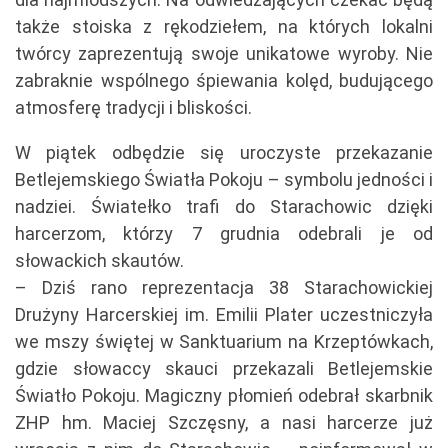
także stoiska z rękodziełem, na których lokalni
twórcy zaprezentują swoje unikatowe wyroby. Nie
zabraknie wspólnego śpiewania kolęd, budującego
atmosferę tradycji i bliskości.
W piątek odbędzie się uroczyste przekazanie
Betlejemskiego Światła Pokoju – symbolu jedności i
nadziei. Światełko trafi do Starachowic dzięki
harcerzom, którzy 7 grudnia odebrali je od
słowackich skautów.
– Dziś rano reprezentacja 38 Starachowickiej
Drużyny Harcerskiej im. Emilii Plater uczestniczyła
we mszy świętej w Sanktuarium na Krzeptówkach,
gdzie słowaccy skauci przekazali Betlejemskie
Światło Pokoju. Magiczny płomień odebrał skarbnik
ZHP hm. Maciej Szczęsny, a nasi harcerze już