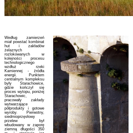
Według zamierzeń
miał powstać kombinat
hut i zakładów
żelaznych
rozlokowanych w
kolejności procesu
technologicznego
wzdłuż rzeki
Kamiennej - źródła
energii. Punktem
centralnym kompleksu
były Starachowice,
gdzie kończył się
proces wytopu, poniżej
Starachowic,
pracowały zakłady
wytwarzające
półprodukty i gotowe
wyroby. Pierwotny,
siedmioprzęsłowy
przelew był
wbudowany w zaporę
ziemną długości 350