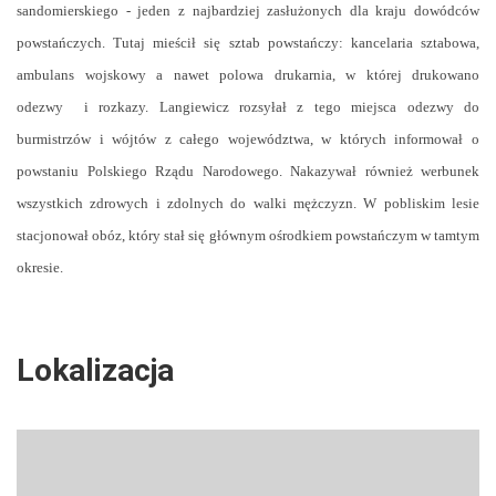
sandomierskiego - jeden z najbardziej zasłużonych dla kraju dowódców
powstańczych. Tutaj mieścił się sztab powstańczy: kancelaria sztabowa,
ambulans wojskowy a nawet polowa drukarnia, w której drukowano
odezwy i rozkazy. Langiewicz rozsyłał z tego miejsca odezwy do
burmistrzów i wójtów z całego województwa, w których informował o
powstaniu Polskiego Rządu Narodowego. Nakazywał również werbunek
wszystkich zdrowych i zdolnych do walki mężczyzn. W pobliskim lesie
stacjonował obóz, który stał się głównym ośrodkiem powstańczym w tamtym
okresie.
Lokalizacja