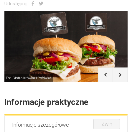
Udostępnij:
Fot. Bistro Krówka i Połówka
Bi
Informacje praktyczne
Zwiń
Informacje szczegółowe