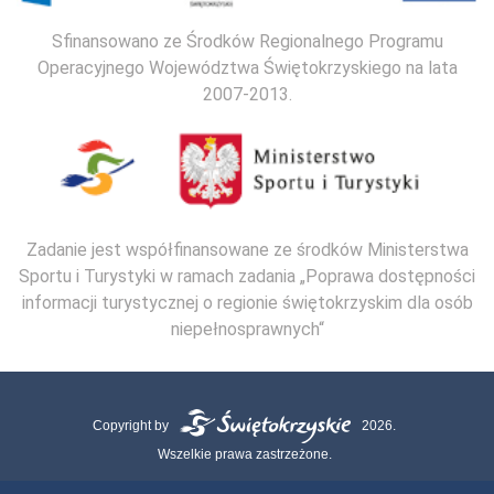
Sfinansowano ze Środków Regionalnego Programu
Operacyjnego Województwa Świętokrzyskiego na lata
2007-2013.
Zadanie jest współfinansowane ze środków Ministerstwa
Sportu i Turystyki w ramach zadania „Poprawa dostępności
informacji turystycznej o regionie świętokrzyskim dla osób
niepełnosprawnych“
Copyright by
2026.
Wszelkie prawa zastrzeżone.
Mapa strony
Kontakt
Polityka Cookies
Polityka Prywatności