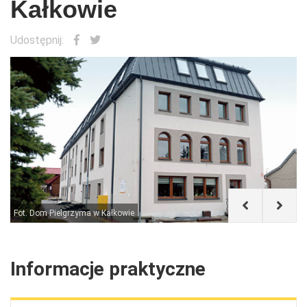
Kałkowie
Udostępnij:
ie
Dom Pielgrzyma w Kałkowie
Informacje praktyczne