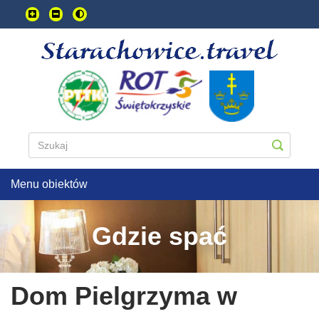
Przejdź
do
treści
głownej
Menu obiektów
Gdzie spać
Dom Pielgrzyma w