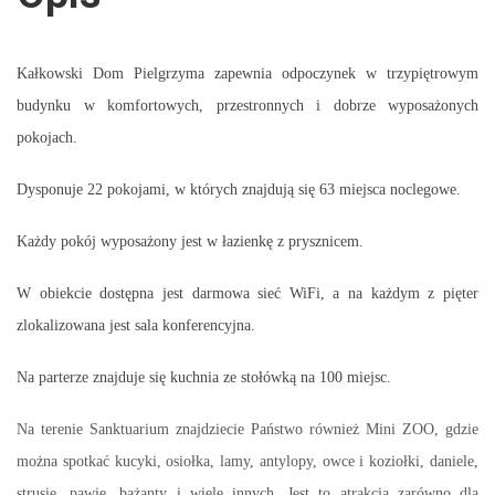
Kałkowski Dom Pielgrzyma zapewnia odpoczynek w trzypiętrowym
budynku w komfortowych, przestronnych i dobrze wyposażonych
pokojach.
Dysponuje 22 pokojami, w których znajdują się 63 miejsca noclegowe.
Każdy pokój wyposażony jest w łazienkę z prysznicem.
W obiekcie dostępna jest darmowa sieć WiFi, a na każdym z pięter
zlokalizowana jest sala konferencyjna.
Na parterze znajduje się kuchnia ze stołówką na 100 miejsc.
Na terenie Sanktuarium znajdziecie Państwo również Mini ZOO, gdzie
można spotkać kucyki, osiołka, lamy, antylopy, owce i koziołki, daniele,
strusie, pawie, bażanty i wiele innych. Jest to atrakcja zarówno dla